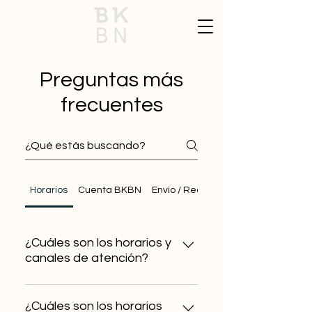
Preguntas más
frecuentes
Horarios
Cuenta BKBN
Envío / Recepción de Transferenci
¿Cuáles son los horarios y
canales de atención?
De lunes a viernes de 9:00 a 19:00
horas Comunícate al 5586478414
¿Cuáles son los horarios