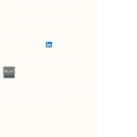
Divulgación de riesgos
Información financiera
Encuentranos en:
Buró de Entidades Financieras
Avenida Javier Barros Sierra 540 Torre 1
Piso 5, Santa Fe, CP 01210, Alvaro
Obregón, Ciudad de México
Se informa al Cliente que BKBN, S.A.P.I. de
C.V., Institución de Fondos de Pago
Electrónico (identificada bajo la marca
“BKBN”), es una Institución de Tecnología
Financiera que se encuentra autorizada,
regulada y supervisada por las autoridades